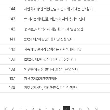
144
시민화폐 광산 회원 만남의 날 - "용기 내는 날" 참여 ...
143
'쓰레기문제해결을 위한 2차 사회적 대화' 안내
142
공고문_사회적가치 매칭데이 의제 발굴 모집
141
2024 제7회 광산마을학당 신청 안내
140
지속가능 일자리 찾아가는 사회적대화 마당
139
[2024. 제6회 광산마을학당] 신청 안내
138
'시민화폐 광산' 발대식 및 장터 운영 안내
137
광산구기후기금모금장터
136
기후위기시대, 지방하천 살리기 정책포럼
1
2
3
4
5
6
7
8
9
10