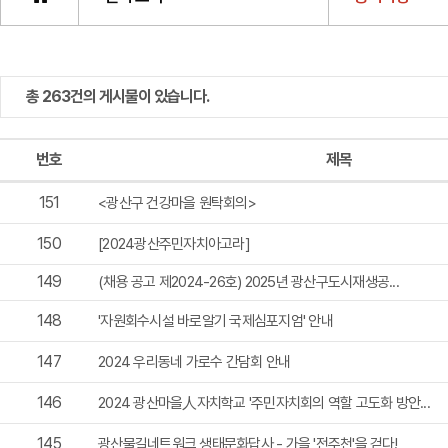
총 263건의 게시물이 있습니다.
번호
제목
151
<광산구 건강마을 원탁회의>
150
​[2024광산주민자치아고라]
149
(채용 공고 제2024-26호) 2025년 광산구도시재생공...
148
'자원회수시설 바로알기 국제심포지엄' 안내
147
2024 우리동네 가로수 간담회 안내
146
2024 광산마을人자치학교 '주민자치회의 역할 고도화 방안...
145
광산물길네트워크 생태문화답사 - 가을 '전주천'을 걷다!