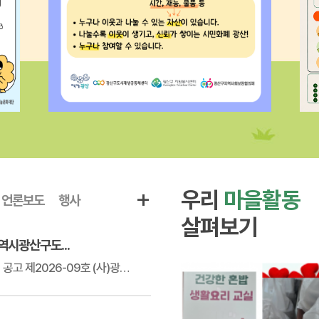
+
우리
마을활동
언론보도
행사
살펴보기
역시광산구도...
(사)광주광역시광산구도시재생공동체센터 공고 제2026-09호 (사)광주광역�...