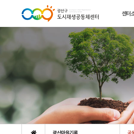
센터
광산마을기록
공