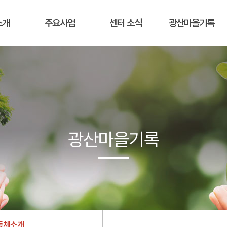
소개
주요사업
센터 소식
광산마을기록
광산마을기록
동체소개