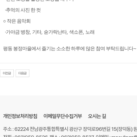
·
추억의 사진 한 컷
​
○
작은 음악회
·
,
,
,
,
가야금 병창
기타
숟가락난타
색소폰
노래
~
평동 봉정마을에서 즐기는 소소한 하루에 많은 참여 부탁드립니다
개인정보처리방침
이메일무단수집거부
오시는 길
주소 : 62224 전남광주통합특별시 광산구 장덕로96번길 15(장덕동)