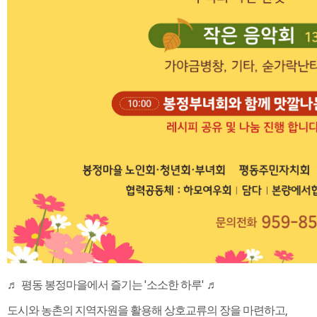
'
'
♬​
평동 봉정마을에서 즐기는
소소한 하루
♬
,
도시와 농촌의 지역자원을 활용해 상호교류의 장을 마련하고