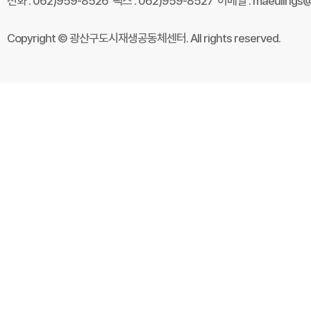
전화 : 062)959-8526 팩스 : 062)959-8527 이메일 : maeulings@
Copyright © 광산구도시재생공동체센터. All rights reserved.