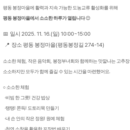
평동 봉정마을에 활력과 지속 가능한 도농교류 활성화를 위해
😊
평동 봉정마을에서 소소한 하루가 열립니다
📅
2025. 11. 16.(
) 10:00~15:00
일시
일
📍
(
274-14)
장소 평동 봉정마을
평동봉정길
,
,
소소한 체험
작은 음악회
봉정부녀회와 함께하는 맛깔나는 고추장
.
소소하지만 모두가 함께 즐길 수 있는 시간을 마련했어요
○ 소소한 체험
·
!
비빔 한 그릇
건강 밥상
·
!
!
​탱탱
쫀득
도토리묵 만들기
·
!
내 손 안의 작은 정원
원예 체험
·
천연 소창을 활용한 포장법 배우기