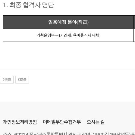
1.
최종 합격자 명단
임용예정 분야
(
직급
)
기획운영부ㅜ
(
기간제
/
육아휴직자 대체
)
개인정보처리방침
이메일무단수집거부
오시는 길
주소 : 62224 전남광주통합특별시 광산구 장덕로96번길 15(장덕동)